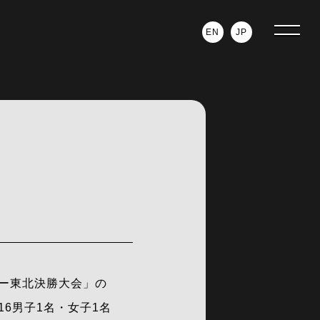
EN
JP
スキー東北決勝大会」の
U16男子1名・女子1名