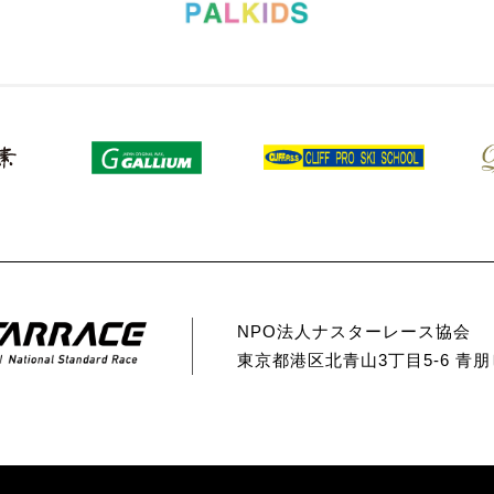
NPO法人ナスターレース協会
東京都港区北⻘⼭3丁目5-6 ⻘朋